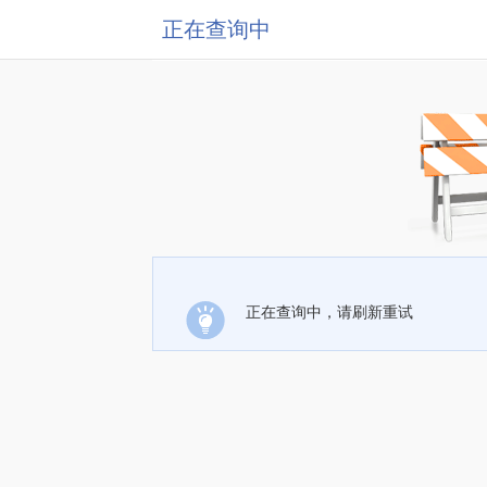
正在查询中
正在查询中，请刷新重试