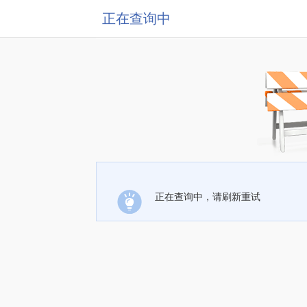
正在查询中
正在查询中，请刷新重试