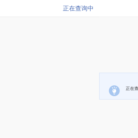
正在查询中
正在